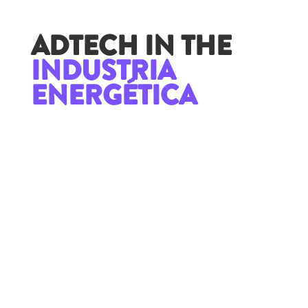
ADTECH IN THE
INDUSTRIA
ENERGÉTICA
GAS INDUSTRY
Limpieza y desengrasado de cilindros
reemplazando la soda cáustica con
soluciones eficaces y seguras
.
ADTECH EN LA INDUSTRIA DEL GAS ►